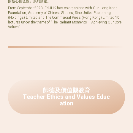
的核心價值觀」系列講座。
From September 2023, EdUHK has co-organised with Our Hong Kong
Foundation, Academy of Chinese Studies, Sino United Publishing
(Holdings) Limited and The Commercial Press (Hong Kong) Limited 10
lectures under the theme of “The Radiant Moments – Achieving Our Core
Values”.
師
德
及
價
值
觀
教
育
T
e
a
c
h
e
r
E
t
h
i
c
s
a
n
d
V
a
l
u
e
s
E
d
u
c
a
t
i
o
n